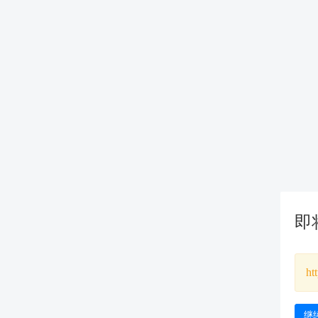
即
ht
继