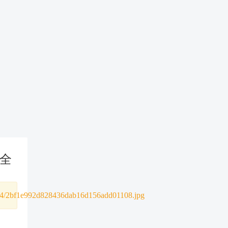
全
0244/2bf1e992d828436dab16d156add01108.jpg