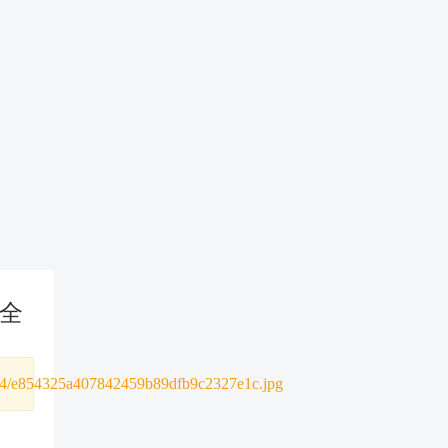
全
0244/e854325a407842459b89dfb9c2327e1c.jpg