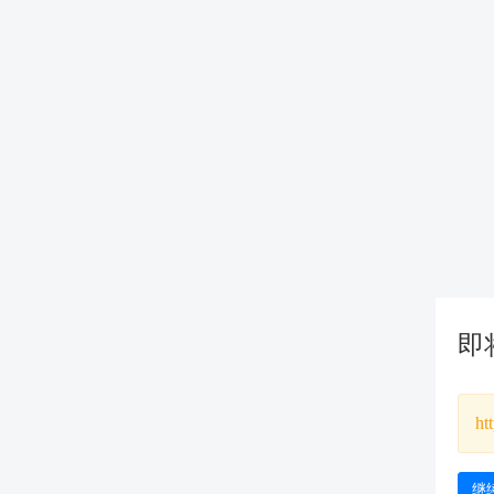
即
ht
继